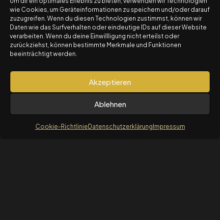
Um dir ein optimales Erlebnis zu bieten, verwenden wir Technologien
zum OptionsStarterKurs
wie Cookies, um Geräteinformationen zu speichern und/oder darauf
Warren Buffet
zuzugreifen. Wenn du diesen Technologien zustimmst, können wir
Daten wie das Surfverhalten oder eindeutige IDs auf dieser Website
verarbeiten. Wenn du deine Einwillligung nicht erteilst oder
© 2025 The Option Circle by Travel4AuroCapital LTD.
zurückziehst, können bestimmte Merkmale und Funktionen
Alle Rechte vorbehalten.
beeinträchtigt werden.
Newsletter
Risikohinweis: Der Handel mit Optionen birgt
erhebliche Risiken und ist nicht für alle Anleger
Akzeptieren
geeignet.
Für detaillierte Informationen: Risikohinweis und
Ablehnen
Nutzungsbedingungen
Cookie-Richtlinie
Datenschutzerklärung
Impressum