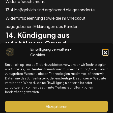
Widerrufsrecht mehr.
13.4 Maßgeblich sind ergänzend die gesonderte
Widerrufsbelehrung sowie die im Checkout
abgegebenen Erklärungen des Kunden.
14. Kündigung aus
wichtigem Grund
schau dir gerne auch unseren kostenlosen
Einwilligung verwalten /
14.1 Das Recht beider Parteien zur außerordentlichen
OptionsStarterKurs an
Cookies
Kündigung aus wichtigem Grund bleibt unberührt.
Um dir ein optimales Erlebnis zu bieten, verwenden wir Technologien
zum OptionsStarterKurs
14.2 Ein wichtiger Grund für den Anbieter liegt
wie Cookies, um Geräteinformationen zu speichern und/oder darauf
zuzugreifen. Wenn du diesen Technologien zustimmst, können wir
insbesondere vor, wenn der Kunde Zugangsdaten
Daten wie das Surfverhalten oder eindeutige IDs auf dieser Website
verarbeiten. Wenn du deine Einwillligung nicht erteilst oder
missbräuchlich verwendet, Inhalte unbefugt
© 2025 The Option Circle by Travel4AuroCapital LTD.
zurückziehst, können bestimmte Merkmale und Funktionen
Alle Rechte vorbehalten.
beeinträchtigt werden.
weitergibt oder Community-Regeln schwerwiegend
Risikohinweis: Der Handel mit Optionen birgt
verletzt.
erhebliche Risiken und ist nicht für alle Anleger
Akzeptieren
15. Haftung
geeignet.