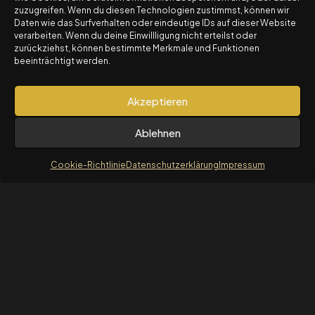
zuzugreifen. Wenn du diesen Technologien zustimmst, können wir
Daten wie das Surfverhalten oder eindeutige IDs auf dieser Website
verarbeiten. Wenn du deine Einwillligung nicht erteilst oder
© 2025 The Option Circle by Travel4AuroCapital LTD.
zurückziehst, können bestimmte Merkmale und Funktionen
Alle Rechte vorbehalten.
beeinträchtigt werden.
Risikohinweis: Der Handel mit Optionen birgt
erhebliche Risiken und ist nicht für alle Anleger
Akzeptieren
geeignet.
Für detaillierte Informationen: Risikohinweis und
Ablehnen
Nutzungsbedingungen
Cookie-Richtlinie
Datenschutzerklärung
Impressum