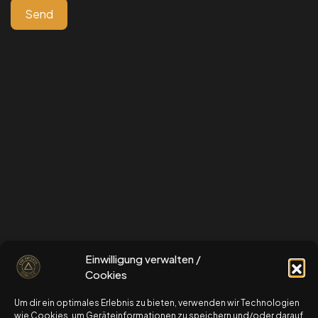
schau dir gerne auch unseren kostenlosen
Einwilligung verwalten /
OptionsStarterKurs an
Cookies
Um dir ein optimales Erlebnis zu bieten, verwenden wir Technologien
zum OptionsStarterKurs
wie Cookies, um Geräteinformationen zu speichern und/oder darauf