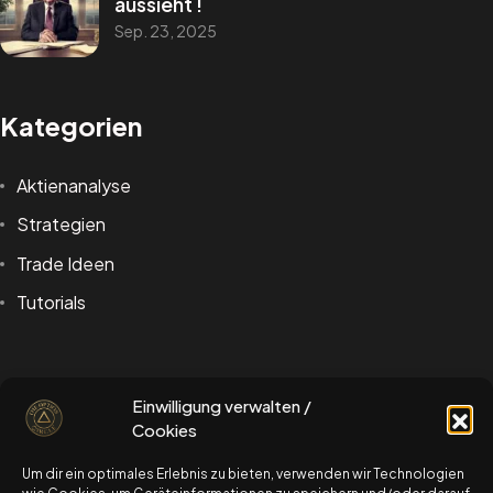
aussieht !
Sep. 23, 2025
Kategorien
Aktienanalyse
Strategien
Trade Ideen
Tutorials
Schlagwörter
schau dir gerne auch unseren kostenlosen
Einwilligung verwalten /
OptionsStarterKurs an
Cookies
Aktien Analyse
Berkshire Hathaway
Um dir ein optimales Erlebnis zu bieten, verwenden wir Technologien
zum OptionsStarterKurs
Bärische Strategie
call option erklärung