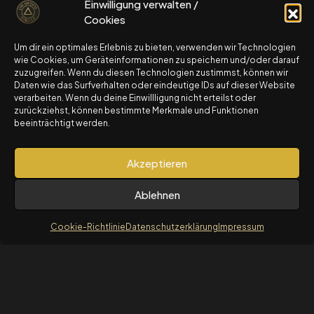
Einwilligung verwalten /
OptionsStarterKurs an
Cookies
Um dir ein optimales Erlebnis zu bieten, verwenden wir Technologien
zum OptionsStarterKurs
wie Cookies, um Geräteinformationen zu speichern und/oder darauf
zuzugreifen. Wenn du diesen Technologien zustimmst, können wir
Daten wie das Surfverhalten oder eindeutige IDs auf dieser Website
verarbeiten. Wenn du deine Einwillligung nicht erteilst oder
© 2025 The Option Circle by Travel4AuroCapital LTD.
zurückziehst, können bestimmte Merkmale und Funktionen
Alle Rechte vorbehalten.
beeinträchtigt werden.
Risikohinweis: Der Handel mit Optionen birgt
erhebliche Risiken und ist nicht für alle Anleger
Akzeptieren
geeignet.
Für detaillierte Informationen: Risikohinweis und
Ablehnen
Nutzungsbedingungen
Cookie-Richtlinie
Datenschutzerklärung
Impressum