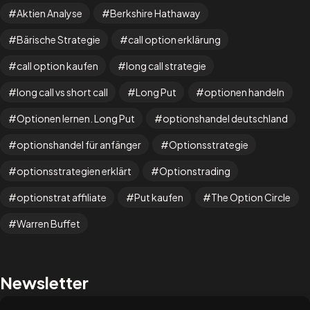
Aktien Analyse
Berkshire Hathaway
Bärische Strategie
call option erklärung
call option kaufen
long call strategie
long call vs short call
Long Put
optionen handeln
Optionen lernen. Long Put
optionshandel deutschland
optionshandel für anfänger
Optionsstrategie
optionsstrategien erklärt
Optionstrading
optionstrat affiliate
Put kaufen
The Option Circle
Warren Buffet
Newsletter
schau dir gerne auch unseren kostenlosen