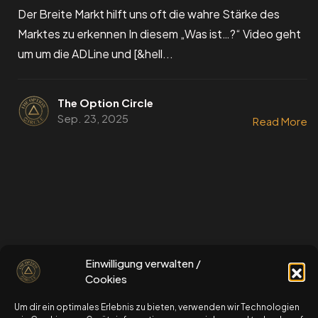
Der Breite Markt hilft uns oft die wahre Stärke des
Marktes zu erkennen In diesem „Was ist…?“ Video geht
um um die ADLine und [&hell...
The Option Circle
Sep. 23, 2025
Read More
schau dir gerne auch unseren kostenlosen
Einwilligung verwalten /
OptionsStarterKurs an
Cookies
Um dir ein optimales Erlebnis zu bieten, verwenden wir Technologien
zum OptionsStarterKurs