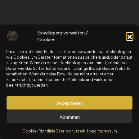
schau dir gerne auch unseren kostenlosen
Einwilligung verwalten /
OptionsStarterKurs an
Cookies
Um dir ein optimales Erlebnis zu bieten, verwenden wir Technologien
zum OptionsStarterKurs
wie Cookies, um Geräteinformationen zu speichern und/oder darauf
zuzugreifen. Wenn du diesen Technologien zustimmst, können wir
Daten wie das Surfverhalten oder eindeutige IDs auf dieser Website
verarbeiten. Wenn du deine Einwillligung nicht erteilst oder
© 2025 The Option Circle by Travel4AuroCapital LTD.
zurückziehst, können bestimmte Merkmale und Funktionen
Alle Rechte vorbehalten.
beeinträchtigt werden.
Risikohinweis: Der Handel mit Optionen birgt
erhebliche Risiken und ist nicht für alle Anleger
Akzeptieren
geeignet.
Für detaillierte Informationen: Risikohinweis und
Ablehnen
Nutzungsbedingungen
Cookie-Richtlinie
Datenschutzerklärung
Impressum