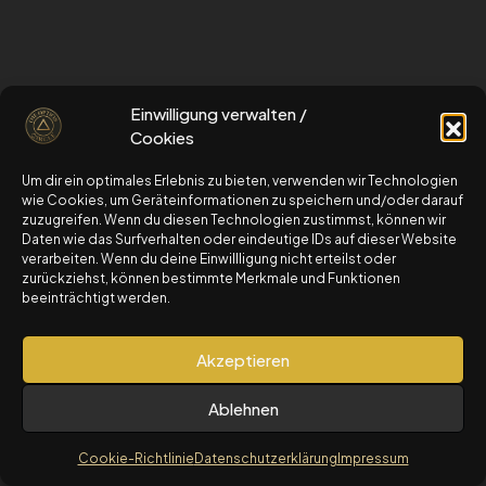
schau dir gerne auch unseren kostenlosen
Einwilligung verwalten /
OptionsStarterKurs an
Cookies
Um dir ein optimales Erlebnis zu bieten, verwenden wir Technologien
zum OptionsStarterKurs
wie Cookies, um Geräteinformationen zu speichern und/oder darauf
zuzugreifen. Wenn du diesen Technologien zustimmst, können wir
Daten wie das Surfverhalten oder eindeutige IDs auf dieser Website
verarbeiten. Wenn du deine Einwillligung nicht erteilst oder
© 2025 The Option Circle by Travel4AuroCapital LTD.
zurückziehst, können bestimmte Merkmale und Funktionen
Alle Rechte vorbehalten.
beeinträchtigt werden.
Risikohinweis: Der Handel mit Optionen birgt
erhebliche Risiken und ist nicht für alle Anleger
Akzeptieren
geeignet.
Für detaillierte Informationen: Risikohinweis und
Ablehnen
Nutzungsbedingungen
Cookie-Richtlinie
Datenschutzerklärung
Impressum